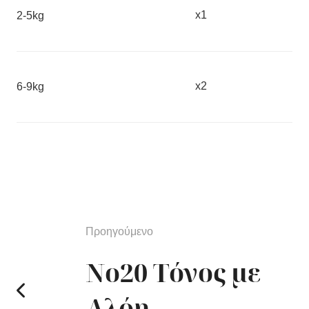
x1
2-5kg
x2
6-9kg
Προηγούμενο
Νο20 Τόνος με
Αλόη