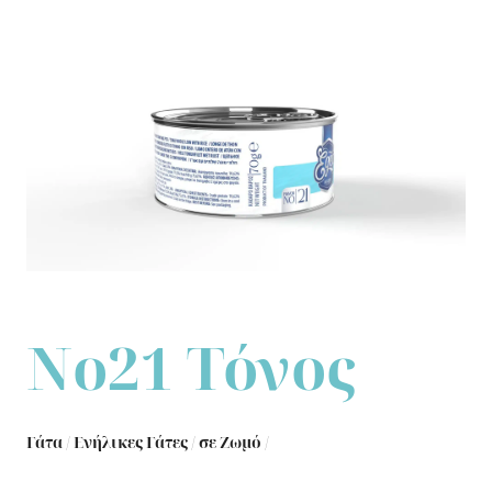
Νο21 Τόνος
Γάτα
/
Ενήλικες Γάτες
/
σε Ζωμό
/